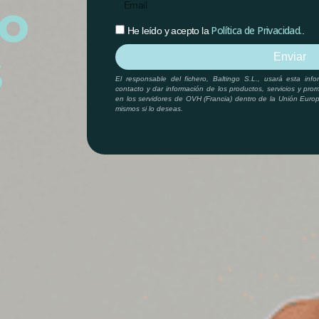
Your
o
email
Aceptacion
Política de Privacidad.
He leído y acepto la
.
s
Enviar
El responsable del fichero, Baltingo S.L., usará esta inf
contacto y dar información de los productos, servicios y pr
en los servidores de OVH (Francia) dentro de la Unión Europe
mismos si lo deseas.