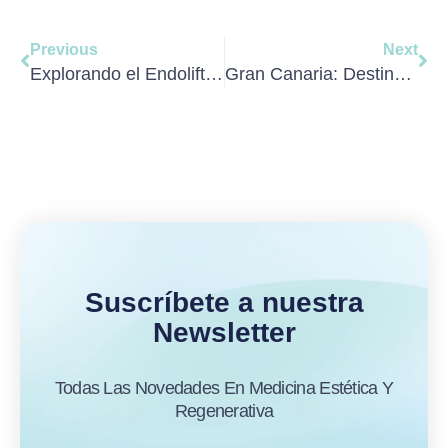
Ant
Sig
Previous
Next
Explorando el Endolifting: La evolución del rejuvenecimiento facial no quirúrgico
Gran Canaria: Destino turístico y centro de medicina regenerativa de vanguardia
Suscríbete a nuestra
Newsletter
Todas Las Novedades En Medicina Estética Y
Regenerativa