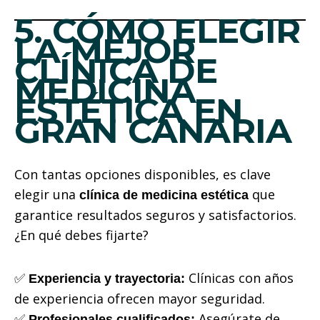
5. CÓMO ELEGIR
LA MEJOR
CLÍNICA DE
MEDICINA
ESTÉTICA EN
GRAN CANARIA
Con tantas opciones disponibles, es clave
elegir una
que
clínica de medicina estética
garantice resultados seguros y satisfactorios.
¿En qué debes fijarte?
✅
Clínicas con años
Experiencia y trayectoria:
de experiencia ofrecen mayor seguridad.
✅
Asegúrate de
Profesionales cualificados: