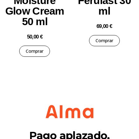
Moisture
Ferulast 30
Glow Cream
ml
50 ml
69,00
€
50,00
€
Comprar
Comprar
Pago aplazado.