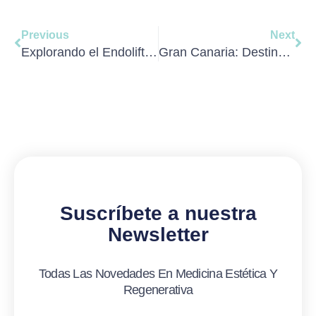
Ant
Sig
Previous
Next
Explorando el Endolifting: La evolución del rejuvenecimiento facial no quirúrgico
Gran Canaria: Destino turístico y centro de medicina regenerativa de vanguardia
Suscríbete a nuestra
Newsletter
Todas Las Novedades En Medicina Estética Y
Regenerativa