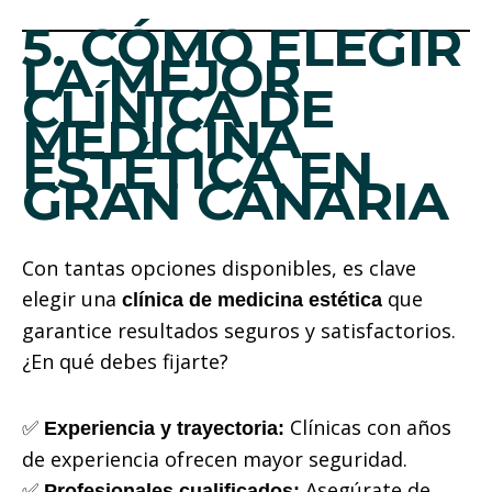
5. CÓMO ELEGIR
LA MEJOR
CLÍNICA DE
MEDICINA
ESTÉTICA EN
GRAN CANARIA
Con tantas opciones disponibles, es clave
elegir una
que
clínica de medicina estética
garantice resultados seguros y satisfactorios.
¿En qué debes fijarte?
✅
Clínicas con años
Experiencia y trayectoria:
de experiencia ofrecen mayor seguridad.
✅
Asegúrate de
Profesionales cualificados: